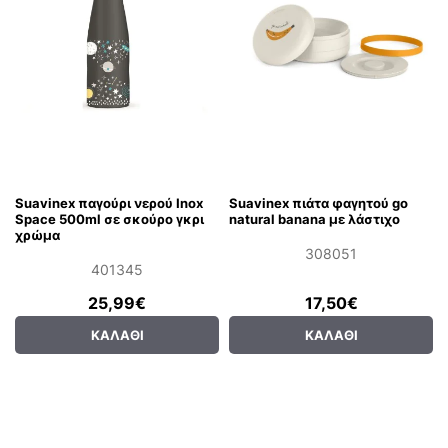
Suavinex παγούρι νερού Ιnox
Suavinex πιάτα φαγητού go
Space 500ml σε σκούρο γκρι
natural banana με λάστιχο
χρώμα
308051
401345
25,99€
17,50€
ΚΑΛΆΘΙ
ΚΑΛΆΘΙ