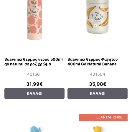
Suavinex θερμός νερού 500ml
Suavinex θερμός Φαγητού
go natural σε ροζ χρώμα
400ml Go Natural Banana
401501
401504
31,99€
35,98€
ΚΑΛΆΘΙ
ΚΑΛΆΘΙ
ΕΞΑΝΤΛΉΘΗΚΕ