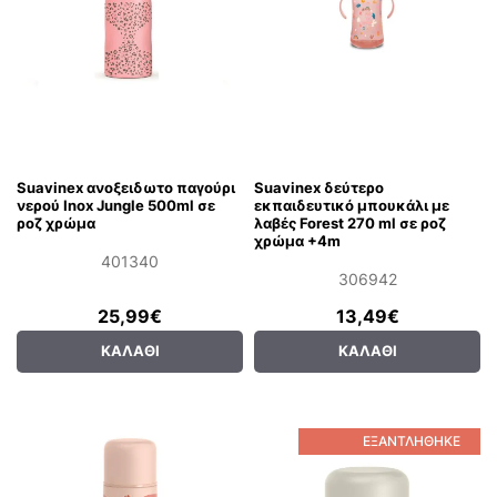
Suavinex ανοξειδωτο παγούρι
Suavinex δεύτερο
νερού Ιnox Jungle 500ml σε
εκπαιδευτικό μπουκάλι με
ροζ χρώμα
λαβές Forest 270 ml σε ροζ
χρώμα +4m
401340
306942
25,99€
13,49€
ΚΑΛΆΘΙ
ΚΑΛΆΘΙ
ΕΞΑΝΤΛΉΘΗΚΕ