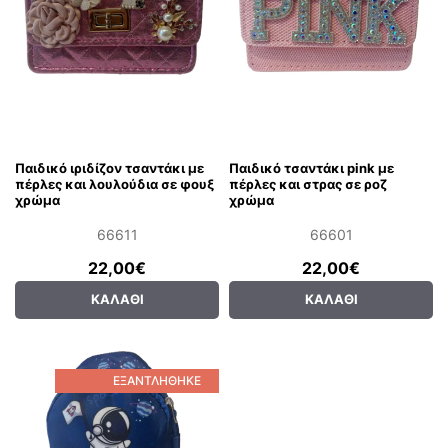
Παιδικό ιριδίζον τσαντάκι με
Παιδικό τσαντάκι pink με
πέρλες και λουλούδια σε φουξ
πέρλες και στρας σε ροζ
χρώμα
χρώμα
66611
66601
22,00€
22,00€
ΚΑΛΆΘΙ
ΚΑΛΆΘΙ
ΕΞΑΝΤΛΉΘΗΚΕ