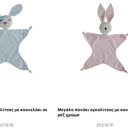
λίτσας με κουνελάκι σε
Μεγάλο πανάκι αγκαλίτσας με κου
ρόζ χρώμα
55167B
355167P