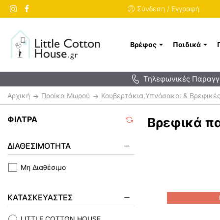
Σύνδεση / Εγγραφή
Βρέφος
Παιδικά
Τηλεφωνικές Παραγγε
h
Προίκα Mωρού
Κουβερτάκια,Υπνόσακοι & Βρεφικέ
o
m
ΦΊΛΤΡΑ
Βρεφικά πα
e
ΔΙΑΘΕΣΙΜΌΤΗΤΑ
Μη Διαθέσιμο
ΚΑΤΑΣΚΕΥΑΣΤΈΣ
LITTLE COTTON HOUSE