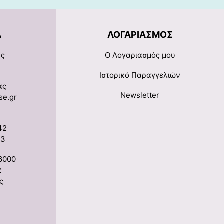
Α
ΛΟΓΑΡΙΑΣΜΌΣ
ας
Ο Λογαριασμός μου
Ιστορικό Παραγγελιών
ας
Newsletter
se.gr
42
33
6000
2
ς