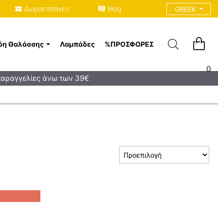
Δωροεπιταγές
Blog
GREEK
δη Θαλάσσης
Λαμπάδες
%ΠΡΟΣΦΟΡΈΣ
0
παραγγελίες άνω των 39€