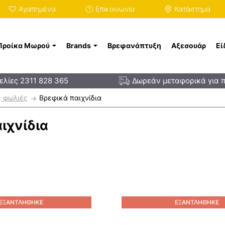
Αγαπημένα
Επικοινωνία
Κατάστημα
Προίκα Μωρού
Brands
Βρεφανάπτυξη
Αξεσουάρ
Εί
λίες 2311 828 365
Δωρεάν μεταφορικά για 
ς φωλιές
Βρεφικά παιχνίδια
ιχνίδια
ΕΞΑΝΤΛΉΘΗΚΕ
ΕΞΑΝΤΛΉΘΗΚΕ