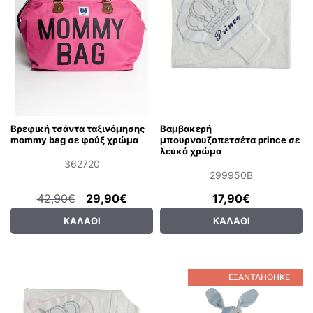
Βρεφική τσάντα ταξινόμησης
Βαμβακερή
mommy bag σε φούξ χρώμα
μπουρνουζοπετσέτα prince σε
λευκό χρώμα
362720
299950B
42,90€
29,90€
17,90€
ΚΑΛΆΘΙ
ΚΑΛΆΘΙ
ΕΞΑΝΤΛΉΘΗΚΕ