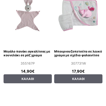
Μεγάλο πανάκι αγκαλίτσας με
Μπουρνουζοπετσέτα σε λευκό
κουνελάκι σε ρόζ χρώμα
χρώμα με σχέδιο φαλαινίτσα
355167P
307731W
14,90€
17,90€
ΚΑΛΆΘΙ
ΚΑΛΆΘΙ