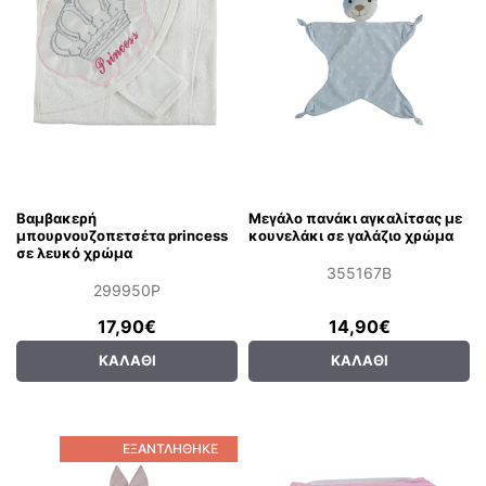
Βαμβακερή
Μεγάλο πανάκι αγκαλίτσας με
μπουρνουζοπετσέτα princess
κουνελάκι σε γαλάζιο χρώμα
σε λευκό χρώμα
355167B
299950P
17,90€
14,90€
ΚΑΛΆΘΙ
ΚΑΛΆΘΙ
ΕΞΑΝΤΛΉΘΗΚΕ