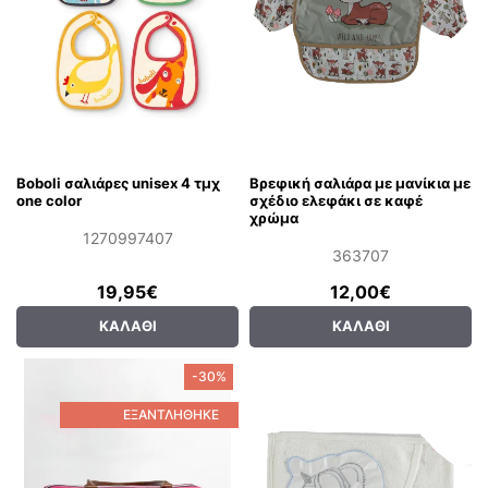
Boboli σαλιάρες unisex 4 τμχ
Βρεφική σαλιάρα με μανίκια με
one color
σχέδιο ελεφάκι σε καφέ
χρώμα
1270997407
363707
19,95€
12,00€
ΚΑΛΆΘΙ
ΚΑΛΆΘΙ
-30%
ΕΞΑΝΤΛΉΘΗΚΕ