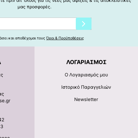
ε πριν απ' όλους για τις νέες μας αφίξεις & τις αποκλειστικές
μας προσφορές.
άσει και αποδέχομαι τους
Όροι & Προϋποθέσεις
Α
ΛΟΓΑΡΙΑΣΜΌΣ
ας
Ο Λογαριασμός μου
Ιστορικό Παραγγελιών
ας
Newsletter
se.gr
42
33