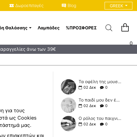
Δωροεπιταγές
Blog
GREEK
δη Θαλάσσης
Λαμπάδες
%ΠΡΟΣΦΟΡΈΣ
0
παραγγελίες άνω των 39€
Τα οφέλη της μουσικής και του νανουρίσματος στα μωρά!
02
Δεκ
0
Το παιδί μου δεν έχει περπατήσει ακόμη.
02
Δεκ
0
η για τους
ωστά ως Cookies
Ο ρόλος του παιχνιδιού στο παιδί!
02
Δεκ
0
ατάστημά μας.
των επισκεπτών και