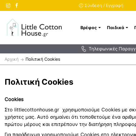
Σύνδεση / Εγγραφή
Βρέφος
Παιδικά
Τηλεφωνικές Παραγγε
h
Πολιτική Cookies
o
m
e
Πολιτική Cookies
Cookies
Στο littlecottonhouse.gr χρησιμοποιούμε Cookies με σ
χρήστες μας. Αυτό σημαίνει ότι τοποθετούμε ένα αριθ
πρώτου μέρους και επιτρέπουν την διατήρηση πληροφορ
Για παράδειγμα χρησιμοποιούμε Cookies στο ηλεκτρονι