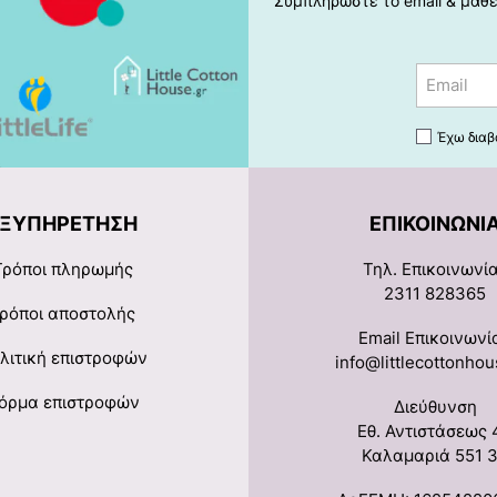
Συμπληρώστε το email & μάθετ
Email
Έχω διαβ
ΕΞΥΠΗΡΈΤΗΣΗ
ΕΠΙΚΟΙΝΩΝΊ
Τρόποι πληρωμής
Τηλ. Επικοινωνί
2311 828365
ρόποι αποστολής
Email Επικοινωνί
λιτική επιστροφών
info@littlecottonhou
όρμα επιστροφών
Διεύθυνση
Εθ. Αντιστάσεως 
Καλαμαριά 551 