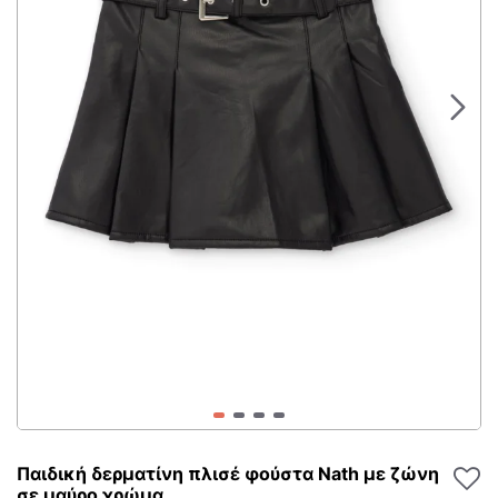
Παιδική δερματίνη πλισέ φούστα Nath με ζώνη
σε μαύρο χρώμα