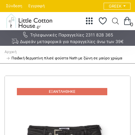
Σύνδεση
Εγγραφή
GREEK
0
Τηλεφωνικές Παραγγελίες 2311 828 365
Δωρεάν μεταφορικά για παραγγελίες άνω των 39€
h
o
Παιδική δερματίνη πλισέ φούστα Nath με ζώνη σε μαύρο χρώμα
m
e
ΕΞΑΝΤΛΉΘΗΚΕ