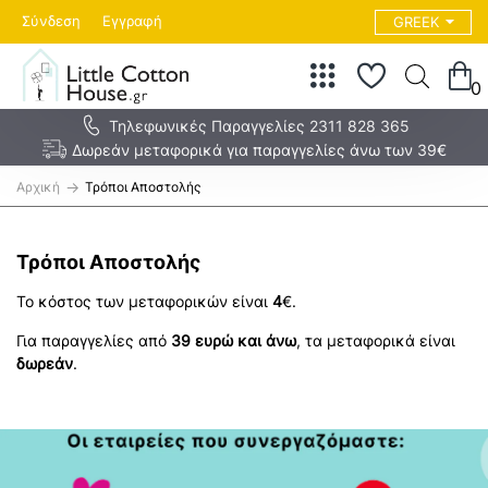
Σύνδεση
Εγγραφή
GREEK
0
Τηλεφωνικές Παραγγελίες 2311 828 365
Δωρεάν μεταφορικά για παραγγελίες άνω των 39€
h
Τρόποι Αποστολής
o
m
e
Τρόποι Αποστολής
Το κόστος των μεταφορικών είναι
4
€.
Για παραγγελίες από
39 ευρώ και άνω
, τα μεταφορικά είναι
δωρεάν
.