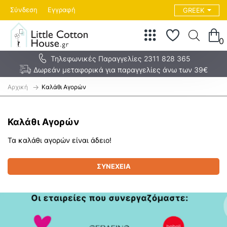
Σύνδεση
Εγγραφή
GREEK
0
Τηλεφωνικές Παραγγελίες 2311 828 365
Δωρεάν μεταφορικά για παραγγελίες άνω των 39€
h
Καλάθι Αγορών
o
m
e
Καλάθι Αγορών
Τα καλάθι αγορών είναι άδειο!
ΣΥΝΈΧΕΙΑ