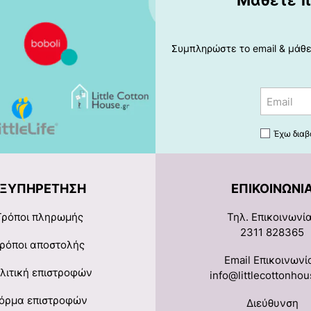
Μάθετε π
Συμπληρώστε το email & μάθετ
Email
Έχω διαβ
ΕΞΥΠΗΡΈΤΗΣΗ
ΕΠΙΚΟΙΝΩΝΊ
Τρόποι πληρωμής
Τηλ. Επικοινωνί
2311 828365
ρόποι αποστολής
Email Επικοινωνί
λιτική επιστροφών
info@littlecottonhou
όρμα επιστροφών
Διεύθυνση