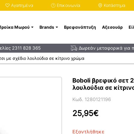
Αγαπημένα
Επικοινωνία
Κατάστημα
Προίκα Μωρού
Brands
Βρεφανάπτυξη
Αξεσουάρ
Εί
λίες 2311 828 365
Δωρεάν μεταφορικά για 
ίτσι με σχέδιο λουλούδια σε κίτρινο χρώμα
Boboli βρεφικό σετ 2
λουλούδια σε κίτρι
Κωδ. 1280121196
25,95€
Εξαντλήθηκε