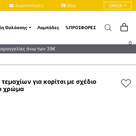
Δωροεπιταγές
Blog
GREEK
δη Θαλάσσης
Λαμπάδες
%ΠΡΟΣΦΟΡΈΣ
0
παραγγελίες άνω των 39€
 τεμαχίων για κορίτσι με σχέδιο
νο χρώμα