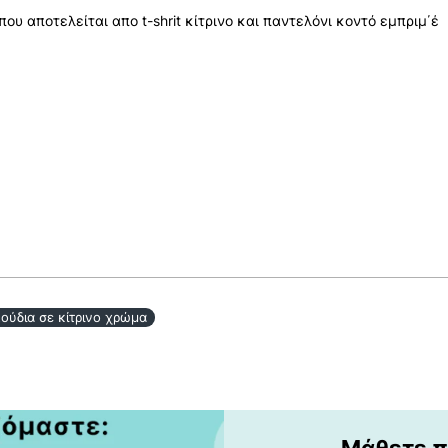
που αποτελείται απο t-shrit κίτρινο και παντελόνι κοντό εμπριμ΄έ
λούδια σε κίτρινο χρώμα