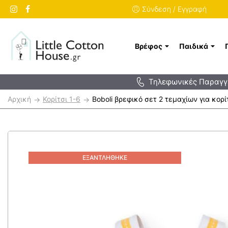
Σύνδεση / Εγγραφή
Βρέφος
Παιδικά
Τηλεφωνικές Παραγγε
h
Κορίτσι 1-6
Boboli βρεφικό σετ 2 τεμαχίων για κορ
o
m
e
ΕΞΑΝΤΛΉΘΗΚΕ