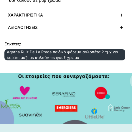
και καλσόν σε μοβ χρώμα
ΧΑΡΑΚΤΗΡΙΣΤΙΚΆ
ΑΞΙΟΛΟΓΉΣΕΙΣ
Ετικέτες:
Agatha Ruiz De La Prada παιδικό φόρεμα σαλοπέτα 2 τμχ για
κορίτσι μαζί με καλσόν σε φουξ χρώμα