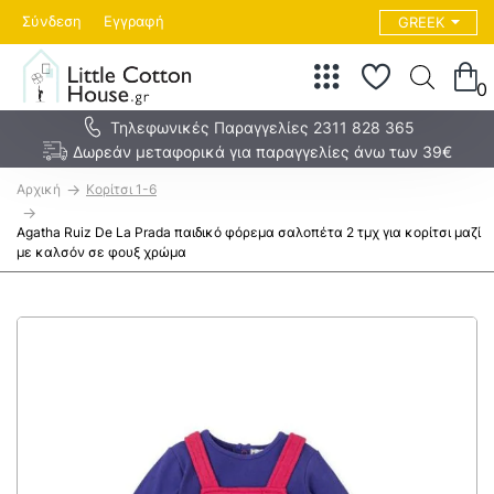
Σύνδεση
Εγγραφή
GREEK
0
Τηλεφωνικές Παραγγελίες 2311 828 365
Δωρεάν μεταφορικά για παραγγελίες άνω των 39€
h
Κορίτσι 1-6
o
m
Agatha Ruiz De La Prada παιδικό φόρεμα σαλοπέτα 2 τμχ για κορίτσι μαζί
e
με καλσόν σε φουξ χρώμα