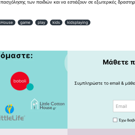
πασχόλησης των παιδιών και να εστιάζουν σε εξωτερικές δραστηρι
onHouse
game
play
kids
kidsplaying
Μάθετε π
Συμπληρώστε το email & μάθετ
Email
Έχω διαβ