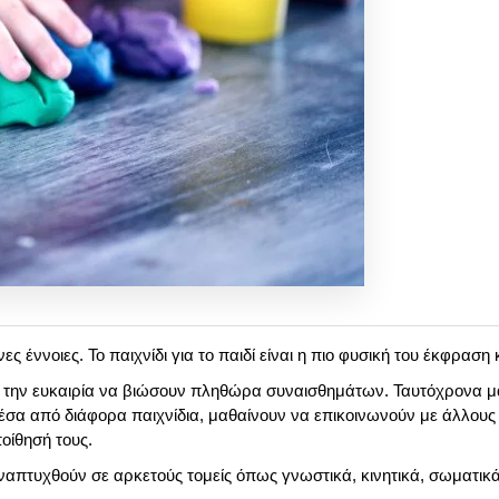
ς έννοιες. Το παιχνίδι για το παιδί είναι η πιο φυσική του έκφραση 
υν την ευκαιρία να βιώσουν πληθώρα συναισθημάτων. Ταυτόχρονα μ
σα από διάφορα παιχνίδια, μαθαίνουν να επικοινωνούν με άλλους κα
οίθησή τους.
 αναπτυχθούν σε αρκετούς τομείς όπως γνωστικά, κινητικά, σωματικά