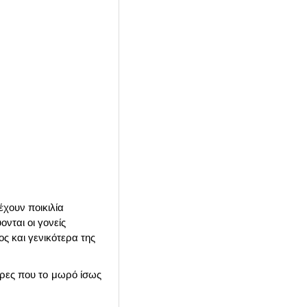
χουν ποικιλία
νται οι γονείς
ς και γενικότερα της
έρες που το μωρό ίσως