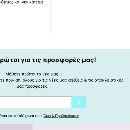
ότητες και γενικότερα
ρώτοι για τις προσφορές μας!
Μάθετε πρώτοι τα νέα μας!
ε πριν απ' όλους για τις νέες μας αφίξεις & τις αποκλειστικές
μας προσφορές.
άσει και αποδέχομαι τους
Όροι & Προϋποθέσεις