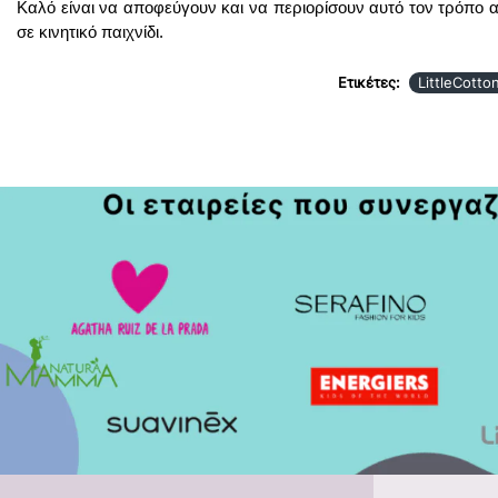
Καλό είναι να αποφεύγουν και να περιορίσουν αυτό τον τρόπο α
σε κινητικό παιχνίδι.
Ετικέτες:
LittleCott