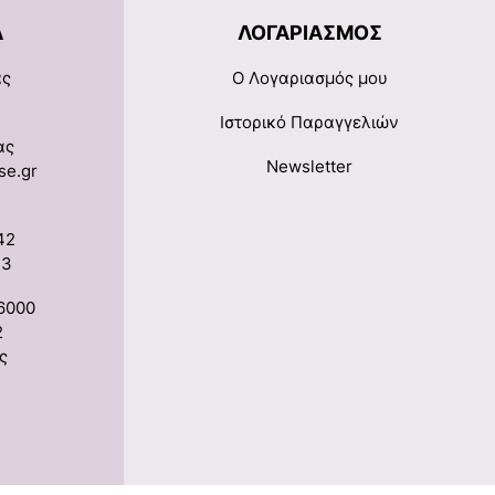
Α
ΛΟΓΑΡΙΑΣΜΌΣ
ας
Ο Λογαριασμός μου
Ιστορικό Παραγγελιών
ας
Newsletter
se.gr
42
33
6000
2
ς