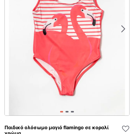
Παιδικό ολόσωμο μαγιό flamingo σε κοραλί
χρώμα