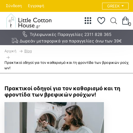
Σύνδεση
Εγγραφή
GREEK
0
Τηλεφωνικές Παραγγελίες 2311 828 365
Δωρεάν μεταφορικά για παραγγελίες άνω των 39€
h
Blog
o
m
Πρακτικοί οδηγοί για τον καθαρισμό και τη φροντίδα των βρεφικών ρούχ
e
ων!
Πρακτικοί οδηγοί για τον καθαρισμό και τη
φροντίδα των βρεφικών ρούχων!