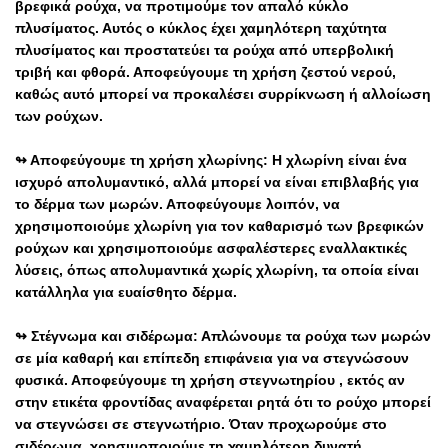
βρεφικά ρούχα, να προτιμούμε τον απαλό κύκλο
πλυσίματος. Αυτός ο κύκλος έχει χαμηλότερη ταχύτητα
πλυσίματος και προστατεύει τα ρούχα από υπερβολική
τριβή και φθορά. Αποφεύγουμε τη χρήση ζεστού νερού,
καθώς αυτό μπορεί να προκαλέσει συρρίκνωση ή αλλοίωση
των ρούχων.
↬ Αποφεύγουμε τη χρήση χλωρίνης: Η χλωρίνη είναι ένα
ισχυρό
απολυμαντικό, αλλά μπορεί να είναι επιβλαβής για
το δέρμα των μωρών. Αποφεύγουμε λοιπόν, να
χρησιμοποιούμε χλωρίνη για τον καθαρισμό των βρεφικών
ρούχων και χρησιμοποιούμε ασφαλέστερες εναλλακτικές
λύσεις, όπως απολυμαντικά χωρίς χλωρίνη, τα οποία είναι
κατάλληλα για ευαίσθητο δέρμα.
↬ Στέγνωμα και σιδέρωμα: Απλώνουμε τα ρούχα των μωρών
σε μία καθαρή και επίπεδη επιφάνεια για να στεγνώσουν
φυσικά. Αποφεύγουμε τη χρήση στεγνωτηρίου , εκτός αν
στην ετικέτα φροντίδας αναφέρεται ρητά ότι το ρούχο μπορεί
να στεγνώσει σε στεγνωτήριο. Όταν προχωρούμε στο
σιδέρωμα, χρησιμοποιούμε τη χαμηλότερη δυνατή