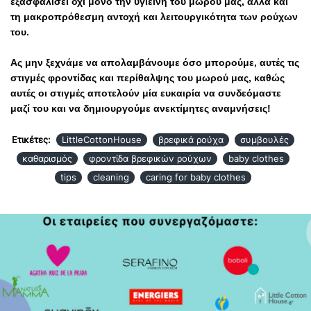
εξασφαλίσει όχι μόνο την υγιεινή του μωρού μας, αλλά και
τη μακροπρόθεσμη αντοχή και
λειτουργικότητα των ρούχων
του.
Ας μην ξεχνάμε να απολαμβάνουμε όσο μπορούμε, αυτές τις
στιγμές φροντίδας και περίθαλψης του μωρού μας, καθώς
αυτές οι στιγμές αποτελούν μία ευκαιρία να συνδεόμαστε
μαζί του και να δημιουργούμε ανεκτίμητες αναμνήσεις!
Ετικέτες:
LittleCottonHouse
βρεφικά ρούχα
συμβουλές
καθαρισμός
φροντίδα βρεφικών ρούχων
baby clothes
tips
cleaning
caring for baby clothes